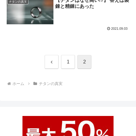
【チタンはなぜ高い!?】 答えは製
チタンの真実
錬と精錬にあった
2021.09.03
前
1
2
へ
ホーム
チタンの真実