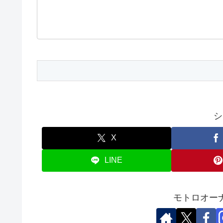
シ
X
LINE
モトロオー