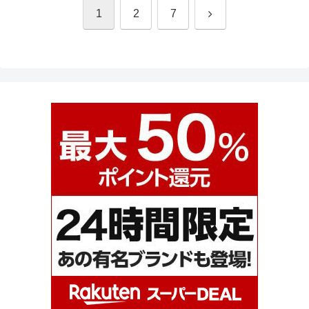
次
1
2
7
へ