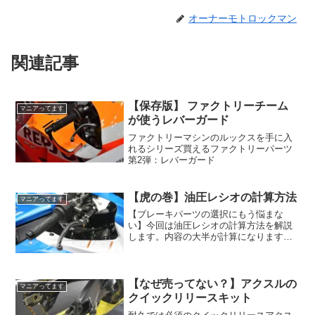
オーナーモトロックマン
関連記事
【保存版】 ファクトリーチーム
マニアってます
が使うレバーガード
ファクトリーマシンのルックスを手に入
れるシリーズ買えるファクトリーパーツ
第2弾：レバーガード
【虎の巻】油圧レシオの計算方法
マニアってます
【ブレーキパーツの選択にもう悩まな
い】今回は油圧レシオの計算方法を解説
します。内容の大半が計算になります
が、サラっと流す感じで構いません。計
算サイトを紹介するので、自分で計算で
きなくても大丈夫。
【なぜ売ってない？】アクスルの
マニアってます
クイックリリースキット