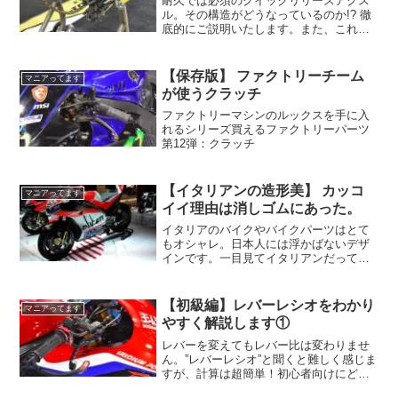
耐久では必須のクイックリリースアクス
ル。その構造がどうなっているのか!? 徹
底的にご説明いたします。また、これほ
ど便利なものがほとんど売られていない
のはどうしてでしょうか？
【保存版】 ファクトリーチーム
マニアってます
が使うクラッチ
ファクトリーマシンのルックスを手に入
れるシリーズ買えるファクトリーパーツ
第12弾：クラッチ
【イタリアンの造形美】 カッコ
マニアってます
イイ理由は消しゴムにあった。
イタリアのバイクやバイクパーツはとて
もオシャレ。日本人には浮かばないデザ
インです。一目見てイタリアンだって認
識できるほど。イタリア人に出来て日本
人には出来ないのはどうしてだろう？ そ
の答えは消しゴムにあった。
【初級編】レバーレシオをわかり
マニアってます
やすく解説します①
レバーを変えてもレバー比は変わりませ
ん。”レバーレシオ”と聞くと難しく感じま
すが、計算は超簡単！初心者向けにどこ
よりもわかりやすく解説します。