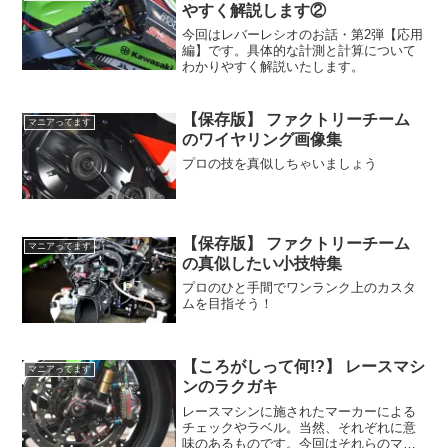
やすく解説します②
今回はレバーレシオのお話・第2弾【応用
編】です。具体的な計測と計算について
わかりやすく解説いたします。
【保存版】 ファクトリーチーム
マニアってます
のワイヤリング画像集
プロの技を真似しちゃいましょう
【保存版】 ファクトリーチーム
マニアってます
の真似したい小技特集
プロのひと手間でワンランク上のカスタ
ムを目指そう！
【ころがしって何!?】 レースマシ
マニアってます
ンのラクガキ
レースマシンに施されたマーカーによる
チェックやラベル。当然、それぞれに意
味のあるものです。今回はそれらのマー