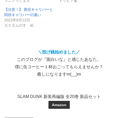
マニアってます
トリビア集
【注意！】 異径キャリパーと
同径キャリパーの違い
2022年8月12日
カスタムのすゝめ
＼投げ銭始めました／
このブログが『面白いな』と感じたあなた。
僕に缶コーヒー１杯おごってもらえませんか？
癒しになりますm(__)m
SLAM DUNK 新装再編版 全20巻 新品セット
Amazon