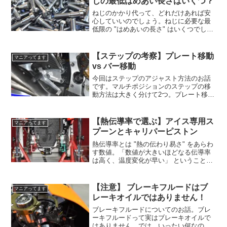
じの最低はめあい長さはいくつ？
ねじのかかり代って、どれだけあれば安
心していいのでしょう。ねじに必要な最
低限の "はめあいの長さ" はいくつでしょ
うか？カスタム頻度の高い方ほど悩まさ
れる問題ですよね。今回は ”最低はめあい
長さ” についていくつか理論があるので紹
【ステップの考察】プレート移動
マニアってます
介します。
vs バー移動
今回はステップのアジャスト方法のお話
です。マルチポジションのステップの移
動方法は大きく分けて2つ。プレート移動
式とバー移動式。それぞれの特徴をお伝
えします。
【熱伝導率で選ぶ】アイス専用ス
マニアってます
プーンとキャリパーピストン
熱伝導率とは "熱の伝わり易さ" をあらわ
す数値。「数値が大きいほどなる伝導率
は高く、温度変化が早い」 ということで
す。 でもどうですか、そう言われてすぐ
に理解できますか？ この記事では日常品
を使って熱伝導率の高い・低いを説明い
【注意】 ブレーキフルードはブ
マニアってます
たします。
レーキオイルではありません！
ブレーキフルードについてのお話。ブレ
ーキフルードって実はブレーキオイルで
はありません。では、いったい何なので