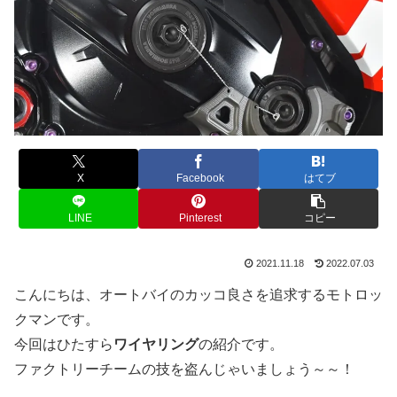
X
Facebook
はてブ
LINE
Pinterest
コピー
2021.11.18
2022.07.03
こんにちは、オートバイのカッコ良さを追求するモトロッ
クマンです。
今回はひたすら
ワイヤリング
の紹介です。
ファクトリーチームの技を盗んじゃいましょう～～！