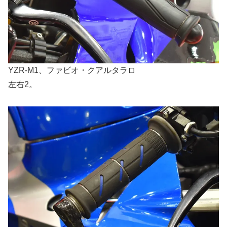
YZR-M1、ファビオ・クアルタラロ
左右2。