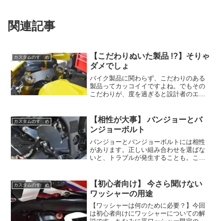
関連記事
【こだわりぬいた製品 !?】そりゃ
カスタムのすゝめ
ダメでしょ
バイク製品に関わらず、こだわりのある
製品ってカッコイイですよね。でもその
こだわりが、度を過ぎると設計者のエゴ
って場合もあります。製品にとって一番
大事なことは何でしょう？ それはユーザ
ー満足度です。こだわりには「良いこだ
【相性が大事】 バンジョーとバ
カスタムのすゝめ
わり」と「悪いこだわり」があります。
ンジョーボルト
バンジョーとバンジョーボルトには相性
があります。正しい組み合わせを選ばな
いと、トラブルが発生することも。この
記事では、各メーカーの違いや材質選び
のポイントを解説し、安全で確実なカス
タムをサポート。ステンレスやチタン製
【初心者向け】 今さら聞けない
カスタムのすゝめ
のボルトを選ぶメリットも詳しく紹介し
ワッシャーの用途
ています。
【ワッシャーは何のために必要？】今回
は初心者向けにワッシャーについての解