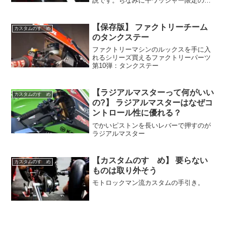
説です。ちなみに平ワッシャー限定の解
説になります。スプリングワッシャー等
の特殊なものは除外した内容です。
【保存版】 ファクトリーチーム
カスタムのすゝめ
のタンクステー
ファクトリーマシンのルックスを手に入
れるシリーズ買えるファクトリーパーツ
第10弾：タンクステー
【ラジアルマスターって何がいい
カスタムのすゝめ
の?】 ラジアルマスターはなぜコ
ントロール性に優れる？
でかいピストンを長いレバーで押すのが
ラジアルマスター
【カスタムのすゝめ】 要らない
カスタムのすゝめ
ものは取り外そう
モトロックマン流カスタムの手引き。