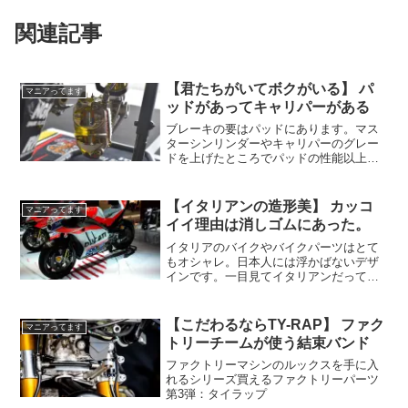
関連記事
【君たちがいてボクがいる】 パ
マニアってます
ッドがあってキャリパーがある
ブレーキの要はパッドにあります。マス
ターシンリンダーやキャリパーのグレー
ドを上げたところでパッドの性能以上の
制動力を得ることは出来ません。本質を
知らないと、せっかくbremboにしたとこ
ろ効果なし、場合によってはデチューン
【イタリアンの造形美】 カッコ
マニアってます
なんてことも。
イイ理由は消しゴムにあった。
イタリアのバイクやバイクパーツはとて
もオシャレ。日本人には浮かばないデザ
インです。一目見てイタリアンだって認
識できるほど。イタリア人に出来て日本
人には出来ないのはどうしてだろう？ そ
の答えは消しゴムにあった。
【こだわるならTY-RAP】 ファク
マニアってます
トリーチームが使う結束バンド
ファクトリーマシンのルックスを手に入
れるシリーズ買えるファクトリーパーツ
第3弾：タイラップ