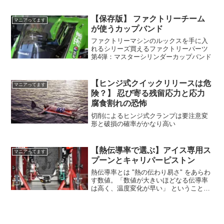
【保存版】 ファクトリーチーム
マニアってます
が使うカップバンド
ファクトリーマシンのルックスを手に入
れるシリーズ買えるファクトリーパーツ
第4弾：マスターシリンダーカップバンド
【ヒンジ式クイックリリースは危
マニアってます
険？】 忍び寄る残留応力と応力
腐食割れの恐怖
切削によるヒンジ式クランプは要注意変
形と破損の確率がかなり高い
【熱伝導率で選ぶ】アイス専用ス
マニアってます
プーンとキャリパーピストン
熱伝導率とは "熱の伝わり易さ" をあらわ
す数値。「数値が大きいほどなる伝導率
は高く、温度変化が早い」 ということで
す。 でもどうですか、そう言われてすぐ
に理解できますか？ この記事では日常品
を使って熱伝導率の高い・低いを説明い
たします。