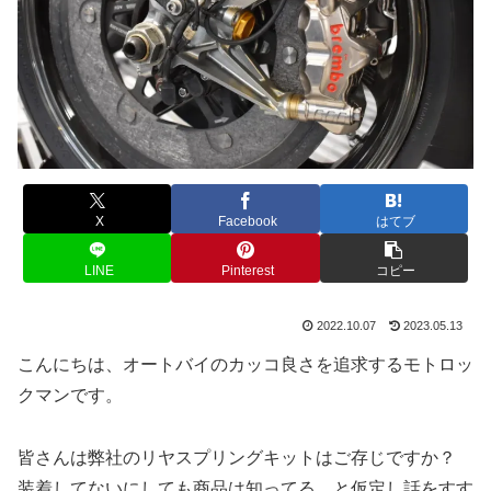
X
Facebook
はてブ
LINE
Pinterest
コピー
2022.10.07
2023.05.13
こんにちは、オートバイのカッコ良さを追求するモトロッ
クマンです。
皆さんは弊社のリヤスプリングキットはご存じですか？
装着してないにしても商品は知ってる、と仮定し話をすす