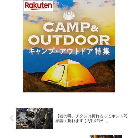
【巷の噂、チタンは折れるってホント?】
結論：折れます ( ﾉД`)ｼｸｼｸ…